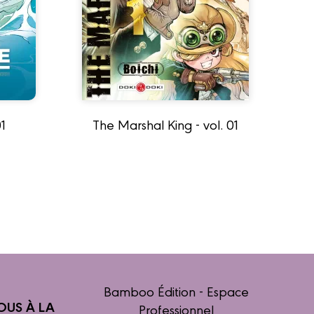
1
The Marshal King - vol. 01
L
Bamboo Édition - Espace
OUS À LA
Professionnel