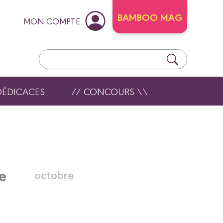
BAMBOO MAG
MON COMPTE
DÉDICACES
// CONCOURS \\
e
octobre