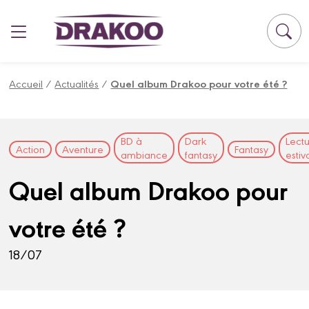
Panneau de gestion des cookies
Accueil
/
Actualités
/
Quel album Drakoo pour votre été ?
BD à
Dark
Lect
Action
Aventure
Fantasy
ambiance
fantasy
estiv
Quel album Drakoo pour
votre été ?
18/07