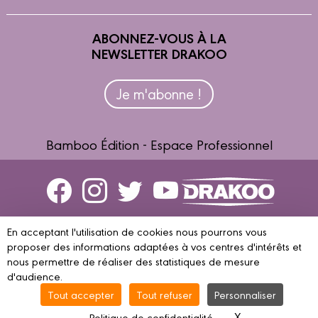
ABONNEZ-VOUS À LA
NEWSLETTER DRAKOO
Je m'abonne !
Bamboo Édition - Espace Professionnel
Contactez-nous
En acceptant l'utilisation de cookies nous pourrons vous
Devenir partenaire
proposer des informations adaptées à vos centres d'intérêts et
nous permettre de réaliser des statistiques de mesure
d'audience.
Tout accepter
Tout refuser
Personnaliser
© 2023 DRAKOO
Mentions légales
Conditions d’utilisation
Vie
X
Masquer le ba
Politique de confidentialité
privée
Gestion des cookies