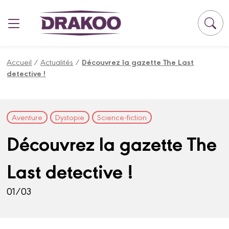
Panneau de gestion des cookies
Accueil
/
Actualités
/
Découvrez la gazette The Last
detective !
Aventure
Dystopie
Science-fiction
Découvrez la gazette The
Last detective !
01/03