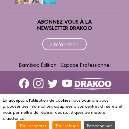
ABONNEZ-VOUS À LA
NEWSLETTER DRAKOO
Je m'abonne !
Bamboo Édition - Espace Professionnel
Contactez-nous
En acceptant l'utilisation de cookies nous pourrons vous
Devenir partenaire
proposer des informations adaptées à vos centres d'intérêts et
nous permettre de réaliser des statistiques de mesure
d'audience.
Tout accepter
Tout refuser
Personnaliser
© 2023 DRAKOO
Mentions légales
Conditions d’utilisation
Vie