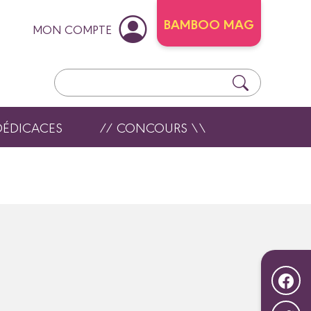
BAMBOO MAG
MON COMPTE
DÉDICACES
// CONCOURS \\