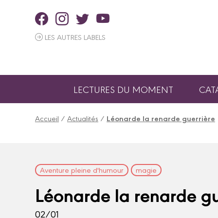
Panneau de gestion des cookies
LES AUTRES LABELS
LECTURES DU MOMENT
CAT
Accueil
/
Actualités
/
Léonarde la renarde guerrière
Aventure pleine d'humour
magie
Léonarde la renarde gu
02/01