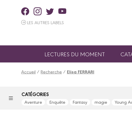
Panneau de gestion des cookies
LES AUTRES LABELS
LECTURES DU MOMENT
CAT
Accueil
/
Recherche
/
Elisa FERRARI
CATÉGORIES
Aventure
Enquête
Fantasy
magie
Young Ad