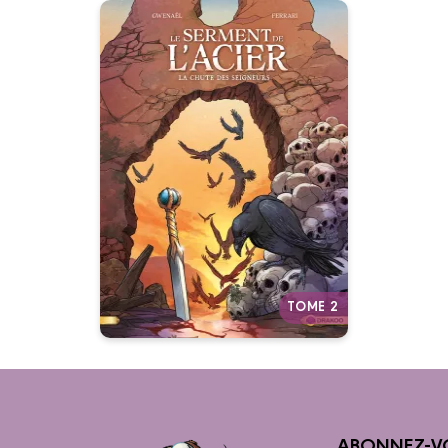
Le Serment de
l'acier
Vol. 02/2
25/08/2021
Date de parution :
Des rues de Torrède aux routes
du Vaste Pays, les masques du
mensonge doivent tomber.
Autres tomes
TOME 2
ABONNEZ-V