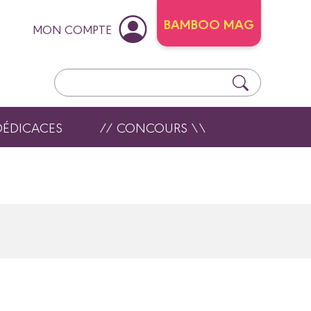
BAMBOO MAG
MON COMPTE
DÉDICACES
// CONCOURS \\