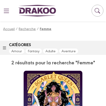
Panneau de gestion des cookies
Accueil
/
Recherche
/
Femme
CATÉGORIES
Amour
Fantasy
Adulte
Aventure
2 résultats pour la recherche "Femme"
Scarlet Queen
Vol. 01/2