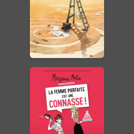
va trouver bien plus que le
secret des lignes millénaires :
elle va se trouver elle-même.”
En voir +
Margaux Motin
rencontre la
Femme parfaite
est une connasse
!
Tome 01