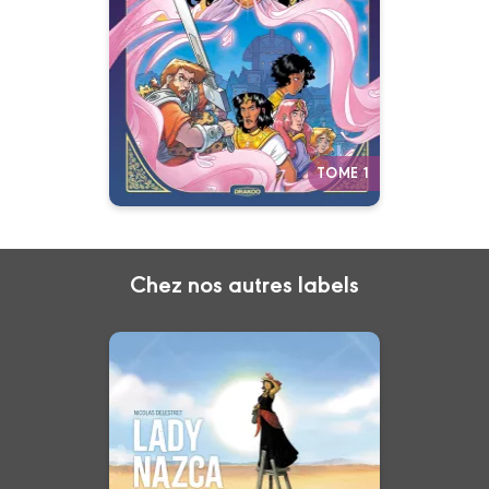
02/07/2025
Date de parution :
Quand l’amour devient arme…
nul n’est à l’abri de la trahison.
Autres tomes
TOME 1
Chez nos autres labels
Lady Nazca -
histoire complète
07/01/2026
Date de parution :
“Dans le désert de Nazca , elle