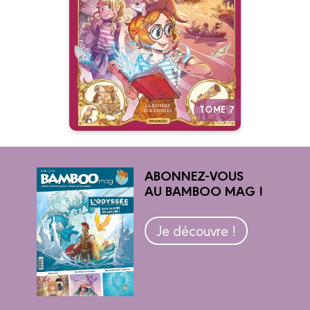
28/10/2026
Date de parution :
Une aventure où le plus puissant
des pouvoirs se révèle être celui
de l'imagination.
Autres tomes
TOME 7
ABONNEZ-VOUS
AU BAMBOO MAG !
Je découvre !