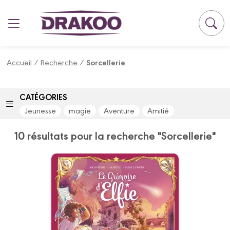
Panneau de gestion des cookies
Accueil
/
Recherche
/
Sorcellerie
CATÉGORIES
Jeunesse
magie
Aventure
Amitié
10 résultats pour la recherche "Sorcellerie"
Le Grimoire d'Elfie
Vol. 07 - Histoire
Complète