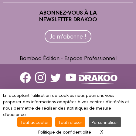
ABONNEZ-VOUS À LA
NEWSLETTER DRAKOO
Je m'abonne !
Bamboo Édition - Espace Professionnel
Contactez-nous
En acceptant l'utilisation de cookies nous pourrons vous
Devenir partenaire
proposer des informations adaptées à vos centres d'intérêts et
nous permettre de réaliser des statistiques de mesure
d'audience.
Tout accepter
Tout refuser
Personnaliser
© 2023 DRAKOO
Mentions légales
Conditions d’utilisation
Vie
X
Masquer le ba
Politique de confidentialité
privée
Gestion des cookies