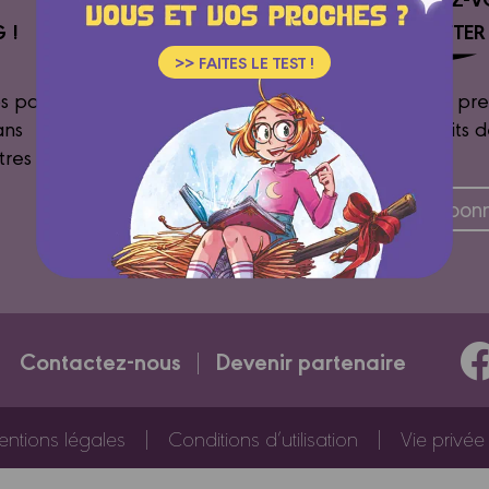
 !
NEWSLETTE
>> FAITES LE TEST !
s par
Soyez les pre
ans
des extraits 
tres !
albums...
Je m'abonn
Contactez-nous
Devenir partenaire
ntions légales
Conditions d’utilisation
Vie privée