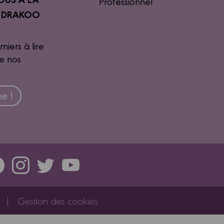
Professionnel
R DRAKOO
miers à lire
de nos
e !
Gestion des cookies