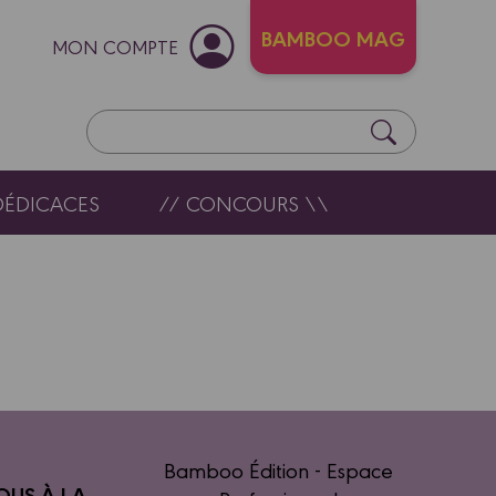
BAMBOO MAG
MON COMPTE
DÉDICACES
// CONCOURS \\
Bamboo Édition - Espace
OUS À LA