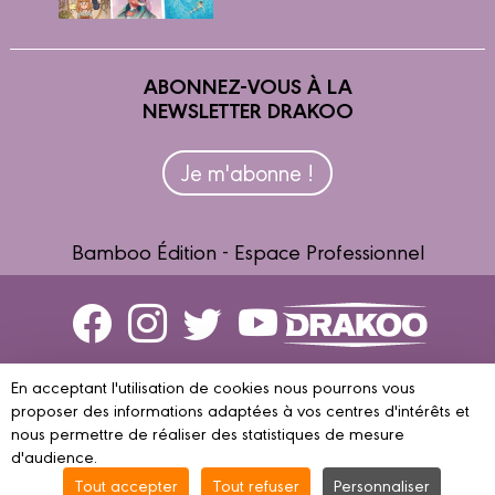
ABONNEZ-VOUS À LA
NEWSLETTER DRAKOO
Je m'abonne !
Bamboo Édition - Espace Professionnel
Contactez-nous
En acceptant l'utilisation de cookies nous pourrons vous
Devenir partenaire
proposer des informations adaptées à vos centres d'intérêts et
nous permettre de réaliser des statistiques de mesure
d'audience.
Tout accepter
Tout refuser
Personnaliser
© 2023 DRAKOO
Mentions légales
Conditions d’utilisation
Vie