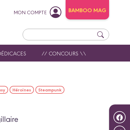
BAMBOO MAG
MON COMPTE
DÉDICACES
// CONCOURS \\
asy
Héroïnes
Steampunk
illaire