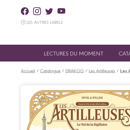
Panneau de gestion des cookies
LES AUTRES LABELS
LECTURES DU MOMENT
CAT
Accueil
/
Catalogue
/
DRAKOO
/
Les Artilleuses
/
Les A