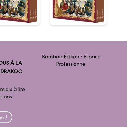
Bamboo Édition - Espace
OUS À LA
Professionnel
R DRAKOO
miers à lire
de nos
e !