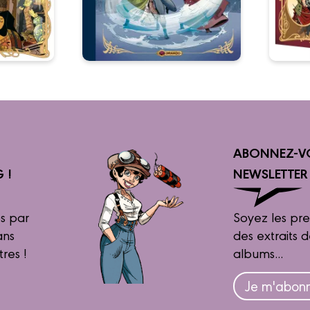
ABONNEZ-V
 !
NEWSLETTE
s par
Soyez les pre
ans
des extraits 
tres !
albums...
Je m'abonn