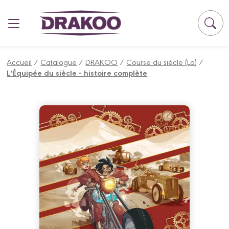
Panneau de gestion des cookies
Accueil
/
Catalogue
/
DRAKOO
/
Course du siècle (La)
/
L'Équipée du siècle - histoire complète