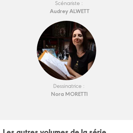
Scénariste :
Audrey ALWETT
Dessinatrice :
Nora MORETTI
Les autres volumes de la série