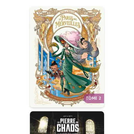
Le Paris des
Merveilles
Vol. 02
15/11/2023
Date de parution :
Bienvenue dans le Paris des
Merveilles !
Autres tomes
TOME 2