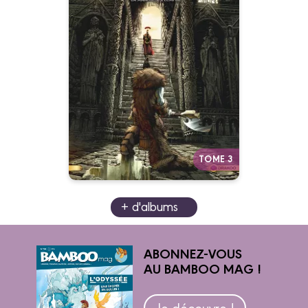
La Pierre du chaos
Vol. 03/3
23/02/2022
Date de parution :
L’empire se croyait invincible…
Autres tomes
TOME 3
+ d'albums
ABONNEZ-VOUS
AU BAMBOO MAG !
Je découvre !