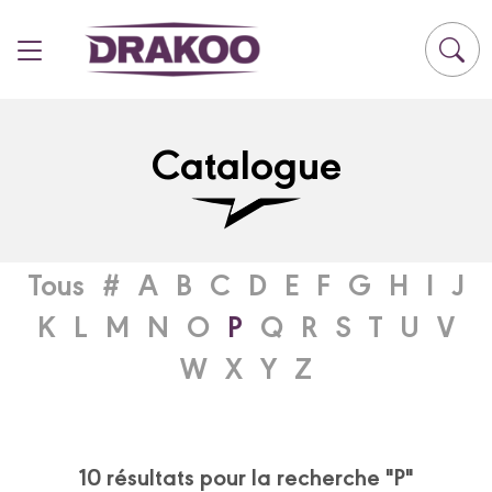
Panneau de gestion des cookies
Catalogue
Tous
#
A
B
C
D
E
F
G
H
I
J
K
L
M
N
O
P
Q
R
S
T
U
V
W
X
Y
Z
10 résultats pour la recherche "P"