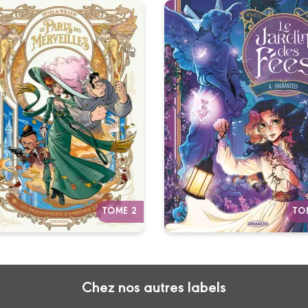
Le Paris des
Le Jardin des fé
Merveilles
Vol. 04
Vol. 02
02/09/2026
Date de paruti
5/11/2023
Date de parution :
Elles exaucent votre souhai
Bienvenue dans le Paris des
mais elles en meurent.
Merveilles !
Autres tomes
Autres tomes
TOME 2
TO
Chez nos autres labels