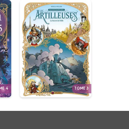
es
Les Artilleuses
Vol. 03/3
on :
03/11/2021
Date de parution :
t,
Si rien n’explose, c’est qu’elles
se sont trompées quelque part.
Autres tomes
ME 4
TOME 3