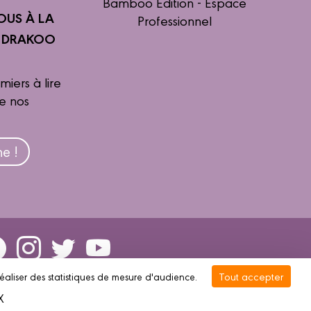
Bamboo Édition - Espace
OUS À LA
Professionnel
R DRAKOO
miers à lire
de nos
e !
Tout accepter
réaliser des statistiques de mesure d'audience.
Gestion des cookies
X
Masquer le bandeau des cookies