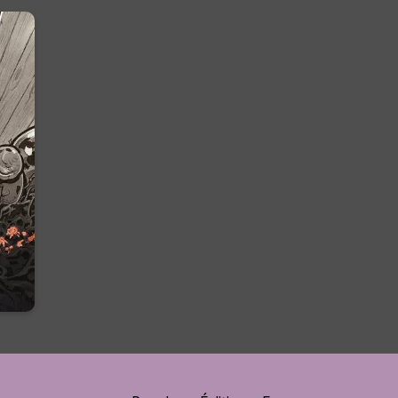
re
e
n
n :
e
un