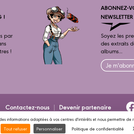
ABONNEZ-V
 !
NEWSLETTE
s par
Soyez les pre
ans
des extraits 
tres !
albums...
Je m'abonn
Contactez-nous
Devenir partenaire
des informations adaptées à vos centres d'intérêts et nous permettre de 
ntions légales
Conditions d’utilisation
Vie privée
Tout refuser
Personnaliser
Politique de confidentialité