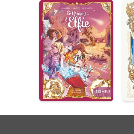
Le Grimoire d'Elfie
Vol. 07 - Histoire
Complète
28/10/2026
Date de parution :
1
Une aventure où le plus puissant
des pouvoirs se révèle être celui
de l'imagination.
Autres tomes
TOME 7