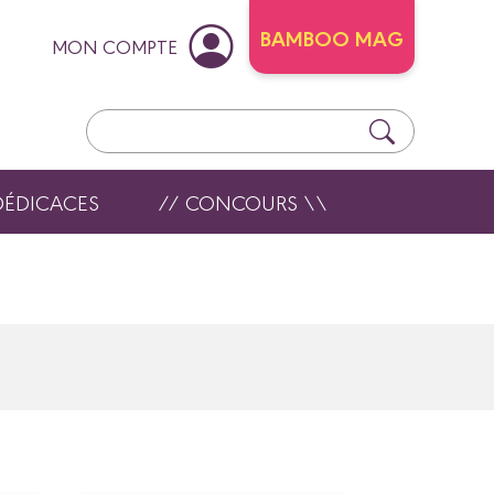
BAMBOO MAG
MON COMPTE
DÉDICACES
// CONCOURS \\