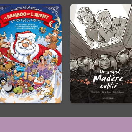
Bamboo de
Un grand Madè
l'avent
oublié
Vol. 03 - Histoir
/10/2026
Date de parution :
Complète -
4 histoires inédites : le plus
beau des cadeaux pour
Nouvelle Éditio
attendre Noël.
10/09/2025
Date de parutio
L’histoire d’une bouteille d
bourgogne qui renferme 
élixir historique…
En voir +
En voir +