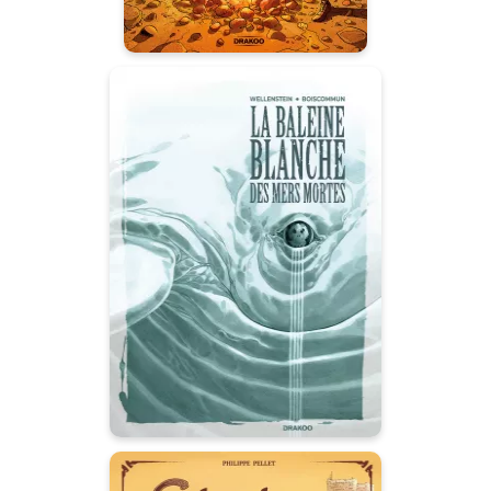
La Baleine
Blanche des mers
mortes - histoire
complète
29/09/2021
Date de parution :
Les hommes ont tué la mer ; elle
revient les hanter.