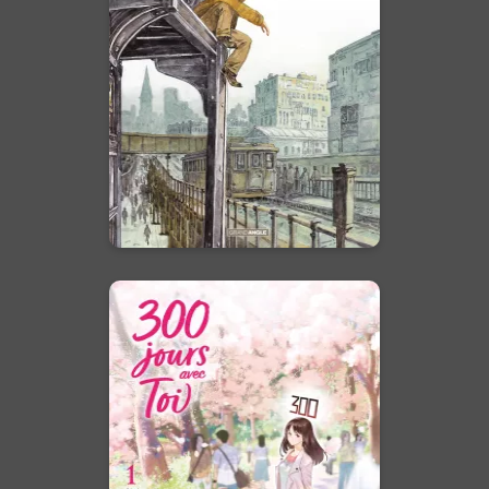
d'Arizona Joe
Vol. 02/2
19/08/2026
Date de parution :
Quand la haute société croise
la liberté des rails...
En voir +
300 jours avec toi
Vol. 01/2
20/04/2022
Date de parution :
La vie est aussi fugace que les
cerisiers en fleur… Mais pas
notre amour.