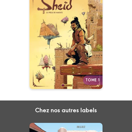
Sheïd
Vol. 01/3
04/11/2020
Date de parution :
Intrigue millénaire et soleil de
plomb
Autres tomes
TOME 1
Chez nos autres labels