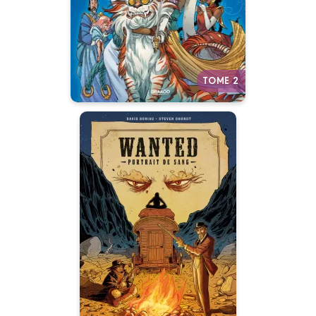
26/06/2024
Date de parution :
Autres tomes
TOME 2
Wanted :
Portrait de sang
- histoire
complète
Date de parution :
28/06/2023
Wanted : s’il vous dessine, il
vous retrouve !