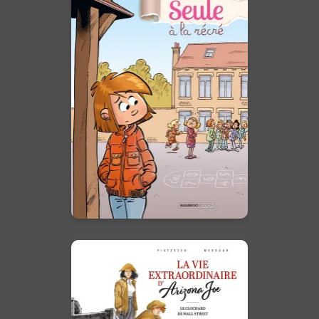
Seule à la récré
Tome 01
04/10/2017
Date de parution :
La première bande dessinée sur
le harcèlement scolaire.
En voir +
La Vie
extraordinaire