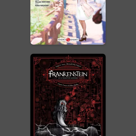
En voir +
Frankenstein ou le
Prométhée
moderne
05/02/2025
Date de parution :
Une adaptation gothique et
fidèle du roman de Mary Shelley