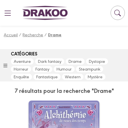
Panneau de gestion des cookies
Accueil
/
Recherche
/
Drame
CATÉGORIES
Aventure
Dark fantasy
Drame
Dystopie
Horreur
Fantasy
Humour
Steampunk
Enquête
Fantastique
Western
Mystère
7 résultats pour la recherche "Drame"
Alchithémie de