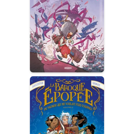
roses des temps -
histoire complète
08/01/2025
Date de parution :
Une quête fantastique et
poétique à la recherche d’un
grand-père disparu,
entremêlant crises d’allergie
auditive, amitiés naissantes,
pluies de pétales de roses et
dégustation de thé enchanté.
La Baroque
épopée du monde
qui ne voulait plus
tourner
Vol. 02/2