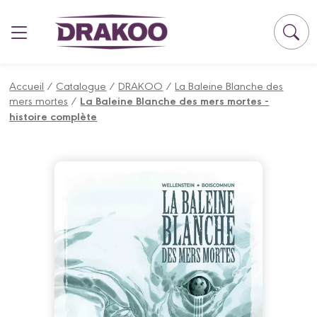
Panneau de gestion des cookies
Accueil
/
Catalogue
/
DRAKOO
/
La Baleine Blanche des
mers mortes
/
La Baleine Blanche des mers mortes -
histoire complète