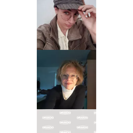
ANDREA
CASARAN
Biographie
Albums
Coloriste
TANJA
CINNA
-
WENISCH
Biographie
Albums
Dessinateur
EMANUELE