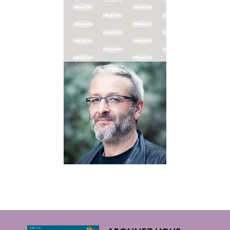
CONTARINI
Biographie
Albums
Dessinateur
STÉPHANE
CRÉTY
Biographie
Albums