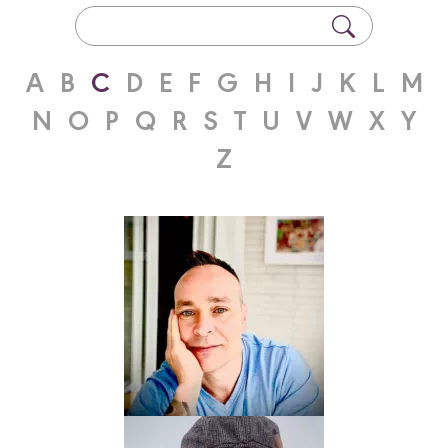
A
B
C
D
E
F
G
H
I
J
K
L
M
N
O
P
Q
R
S
T
U
V
W
X
Y
Z
Dessinateur
FRAN
CARMONA
Biographie
Albums
Autrice