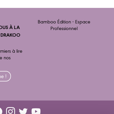
Bamboo Édition - Espace
OUS À LA
Professionnel
R DRAKOO
miers à lire
de nos
e !