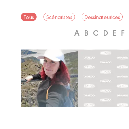
Tous
Scénaristes
Dessinateurices
A
B
C
D
E
F
Scénariste
Coloriste
CAMILLE
ALICE
SALOMON
SCIMIA
Biographie
Biographie
Albums
Albums