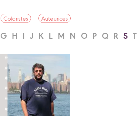
Coloristes
Auteurices
G
H
I
J
K
L
M
N
O
P
Q
R
S
T
Dessinateur
ROMAIN
SORDET
Biographie
Albums