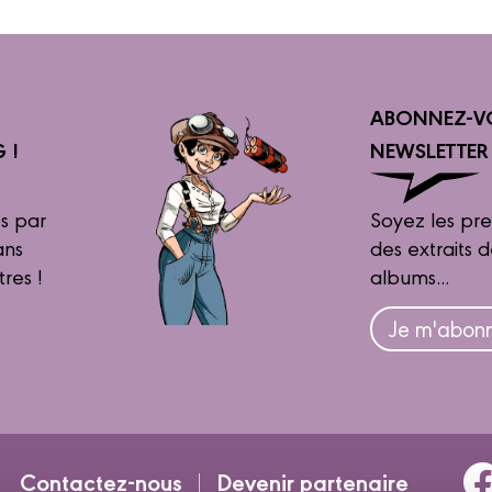
ABONNEZ-V
 !
NEWSLETTE
s par
Soyez les pre
ans
des extraits 
tres !
albums...
Je m'abonn
Contactez-nous
Devenir partenaire