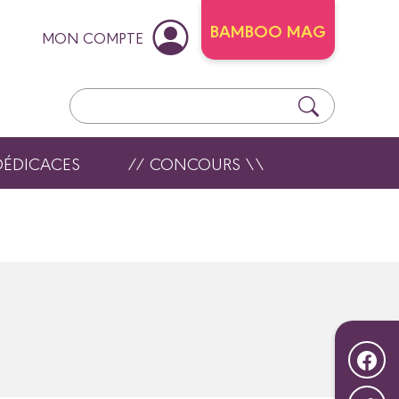
BAMBOO MAG
MON COMPTE
DÉDICACES
// CONCOURS \\