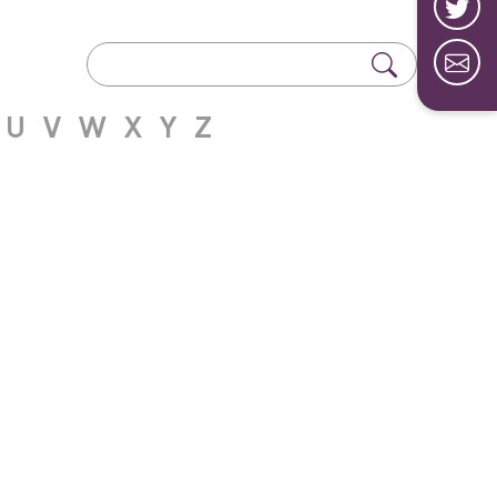
U
V
W
X
Y
Z