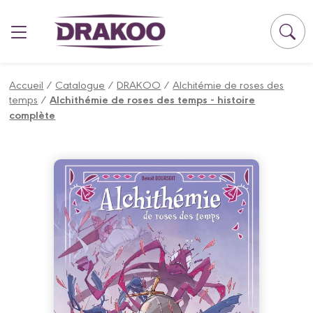
Panneau de gestion des cookies
Accueil
/
Catalogue
/
DRAKOO
/
Alchitémie de roses des
temps
/
Alchithémie de roses des temps - histoire
complète